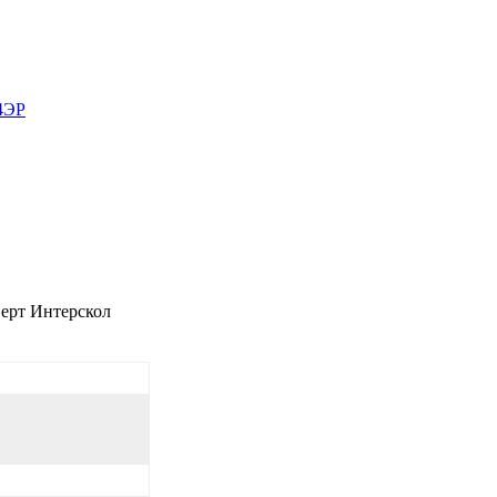
4ЭР
верт Интерскол