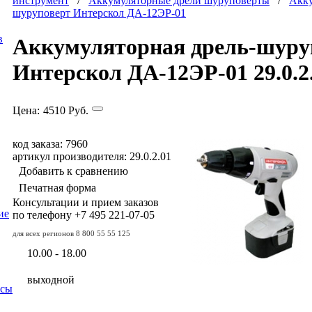
инструмент
/
Аккумуляторные дрели шуруповерты
/
Акку
шуруповерт Интерскол ДА-12ЭР-01
в
Аккумуляторная дрель-шуру
Интерскол ДА-12ЭР-01 29.0.2
Цена:
4510
Руб.
код заказа: 7960
артикул производителя: 29.0.2.01
Добавить к сравнению
Печатная форма
Консультации и прием заказов
ие
по телефону
+7 495
221-07-05
для всех регионов
8 800 55 55 125
10.00 - 18.00
выходной
осы