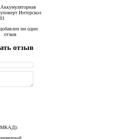
 Аккумуляторная
руповерт Интерскол
01
 добавлен ни один
отзыв
ать отзыв
а МКАД):
 временной