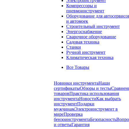
Электроинструмент
Компрессоры и
пневмоинструмент
Оборудование для автосервисо
и автомоек
Строительный инструмент
Энергоснабжение
Сварочное оборудование
Садовая техника
Станки
Ручной инструмент
Климатическая техника
Все Товары
Новинки инструмента
Наши
сертификаты
Обзоры и тесты
Сравнен
товаров
Практика использования
инструмента
Новости
Как выбрать
инструмент
Подарки
мужчинам
Электроинструмент в
мире
Проверка
бензоинструмента
Безопасность
Вопр
и ответы
Гарантия