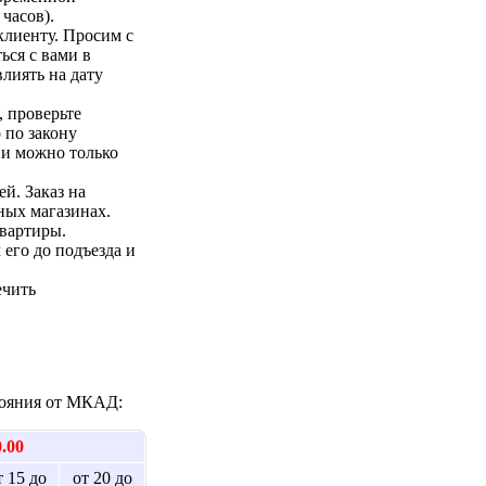
 часов).
клиенту. Просим с
ься с вами в
лиять на дату
 проверьте
 по закону
ии можно только
ей. Заказ на
ных магазинах.
квартиры.
 его до подъезда и
ечить
стояния от МКАД:
0.00
т 15 до
от 20 до