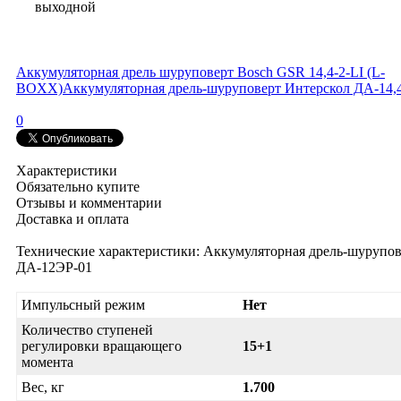
выходной
Аккумуляторная дрель шуруповерт Bosch GSR 14,4-2-LI (L-
BOXX)
Аккумуляторная дрель-шуруповерт Интерскол ДА-14,
0
Характеристики
Обязательно купите
Отзывы и комментарии
Доставка и оплата
Технические характеристики: Аккумуляторная дрель-шурупо
ДА-12ЭР-01
Импульсный режим
Нет
Количество ступеней
регулировки вращающего
15+1
момента
Вес, кг
1.700